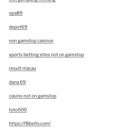
opa89
depot69
non gamstop casinos
sports betting sites not on gamstop
result macau
dana 69
casino not on gamstop
toto500
https://f8betlv.com/