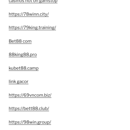
casinos not on gamstop
https://78winn.city/
https://79king.training/
Bet88 com
88king88.pro
kubet88.camp
link gacor
https://69vncom.biz/
https://bett88.club/
https://98win.group/