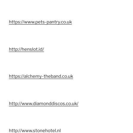
https://www.pets-pantry.co.uk
http://henslot.id/
https://alchemy-theband.co.uk
http://www.diamonddiscos.co.uk/
http://www.stonehotel.nl