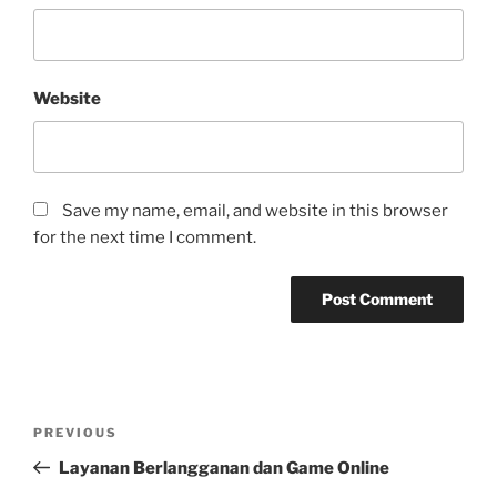
Website
Save my name, email, and website in this browser
for the next time I comment.
Post
Previous
PREVIOUS
navigation
Post
Layanan Berlangganan dan Game Online