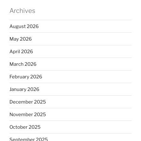
Archives
August 2026
May 2026
April 2026
March 2026
February 2026
January 2026
December 2025
November 2025
October 2025
September 2025