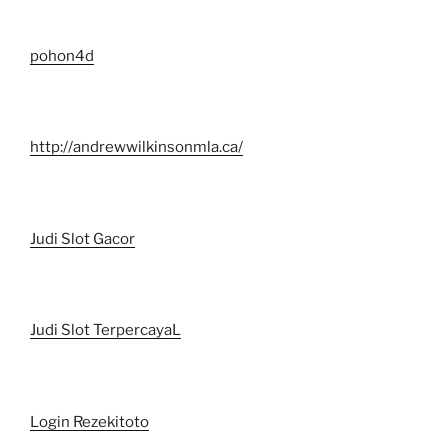
pohon4d
http://andrewwilkinsonmla.ca/
Judi Slot Gacor
Judi Slot TerpercayaL
Login Rezekitoto