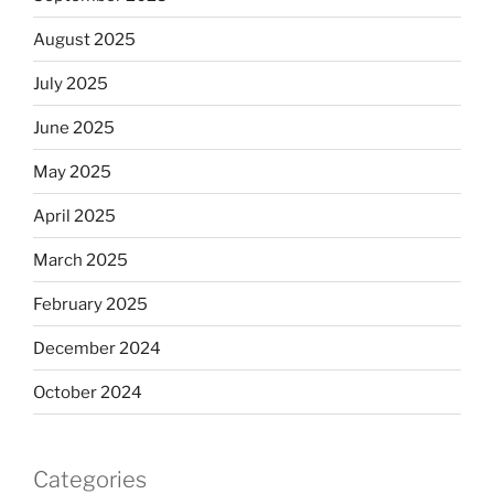
August 2025
July 2025
June 2025
May 2025
April 2025
March 2025
February 2025
December 2024
October 2024
Categories